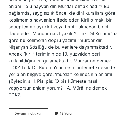
anlamı “ölü hayvan”dır. Murdar olmak nedir? Bu
bağlamda, saygısızlık öncelikle dini kurallara göre
kesilmemiş hayvanları ifade eder. Kirli olmak, bir
sebepten dolayı kirli veya temiz olmayan birini
ifade eder. Mundar nasıl yazılır? Türk Dil Kurumu’na
göre bu kelimenin doğru yazımı “murdar”dır.
Nişanyan Sözlüğü de bu verilere dayanmaktadır.
Ancak “kirli” teriminin de 19. yüzyıldan beri
kullanıldığını vurgulamaktadır. Murdar ne demek
TDK? Türk Dil Kurumu’nun resmi internet sitesinde
yer alan bilgiye göre, ‘murdar’ kelimesinin anlamı
şöyledir: s. 1. Pis, pis: ‘O pis kümeste nasıl
yaşıyorsun anlamıyorum?’ -A. Mürâi ne demek
TDK?…
Mındar
Devamını okuyun
12 Yorum
Ne
Demek