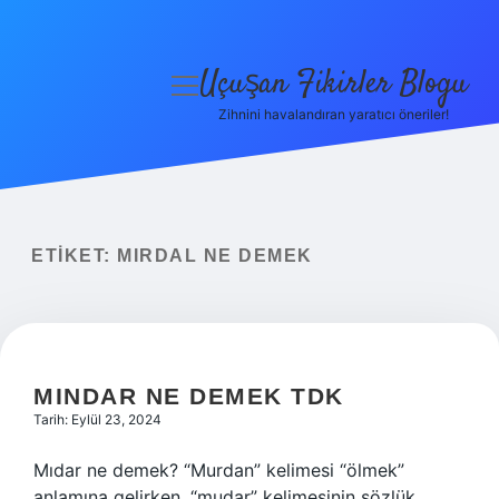
Uçuşan Fikirler Blogu
menüyü
aç
Zihnini havalandıran yaratıcı öneriler!
Anasayfa
Gizlilik Politikası
Yasal Uyarı
ETIKET:
MIRDAL NE DEMEK
Hakkımızda
MINDAR NE DEMEK TDK
Tarih: Eylül 23, 2024
Mıdar ne demek? “Murdan” kelimesi “ölmek”
anlamına gelirken, “mudar” kelimesinin sözlük