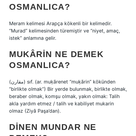
OSMANLICA?
Meram kelimesi Arapça kökenli bir kelimedir.
“Murad” kelimesinden türemiştir ve “niyet, amaç,
istek” anlamına gelir.
MUKÂRIN NE DEMEK
OSMANLICA?
(ﻣﻘﺎﺭﻥ) sıf. (ar. muḳārenet “muḳārin” kökünden
“birlikte olmak”) Bir yerde bulunmak, birlikte olmak,
beraber olmak, komşu olmak, yakın olmak: Talih
akla yardım etmez / talih ve kabiliyet mukarin
olmaz (Ziyâ Paşa’dan).
DINEN MUNDAR NE