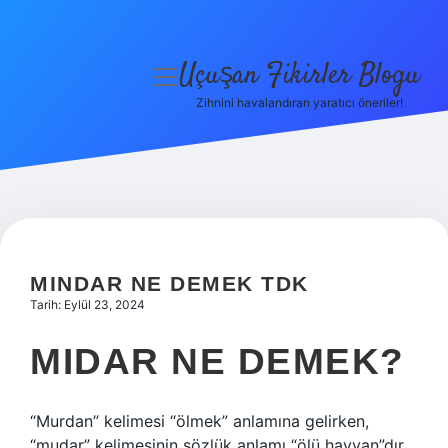
Uçuşan Fikirler Blogu
menüyü
aç
Zihnini havalandıran yaratıcı öneriler!
Anasayfa
Gizlilik Politikası
Yasal Uyarı
Hakkımızda
MINDAR NE DEMEK TDK
Tarih: Eylül 23, 2024
MIDAR NE DEMEK?
“Murdan” kelimesi “ölmek” anlamına gelirken,
“mudar” kelimesinin sözlük anlamı “ölü hayvan”dır.