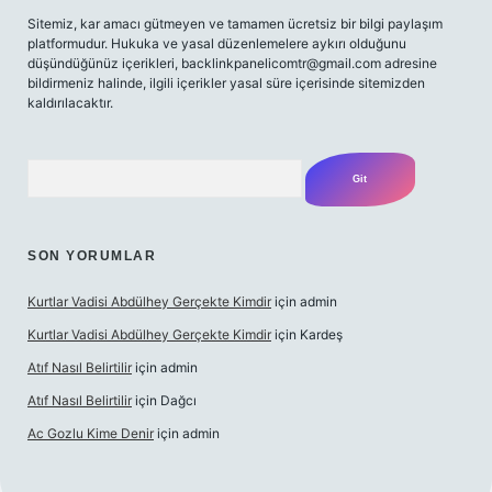
Sitemiz, kar amacı gütmeyen ve tamamen ücretsiz bir bilgi paylaşım
platformudur. Hukuka ve yasal düzenlemelere aykırı olduğunu
düşündüğünüz içerikleri,
backlinkpanelicomtr@gmail.com
adresine
bildirmeniz halinde, ilgili içerikler yasal süre içerisinde sitemizden
kaldırılacaktır.
Arama
SON YORUMLAR
Kurtlar Vadisi Abdülhey Gerçekte Kimdir
için
admin
Kurtlar Vadisi Abdülhey Gerçekte Kimdir
için
Kardeş
Atıf Nasıl Belirtilir
için
admin
Atıf Nasıl Belirtilir
için
Dağcı
Ac Gozlu Kime Denir
için
admin