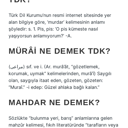
Türk Dil Kurumu’nun resmi internet sitesinde yer
alan bilgiye göre, ‘murdar’ kelimesinin anlamı
şöyledir: s. 1. Pis, pis: ‘O pis kümeste nasıl
yaşıyorsun anlamıyorum?’ -A.
MÜRÂI NE DEMEK TDK?
(ﻣﺮﺍﻋﻰ) sıf. ve i. (Ar. murâ’āt, “gözetlemek,
korumak, uymak” kelimelerinden, murā’ī) Saygılı
olan, saygıyla itaat eden, gözeten, gözeten:
“Muraî.” -i edep: Güzel ahlaka bağlı kalan.”
MAHDAR NE DEMEK?
Sözlükte “bulunma yeri, barış” anlamlarına gelen
mahzûr kelimesi, fıkıh literatüründe “tarafların veya