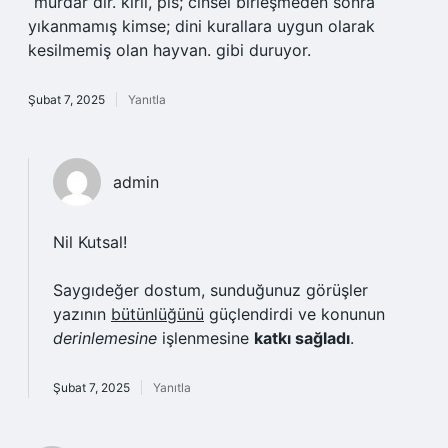
“murdar”dır. kirli, pis; cinsel birleşmeden sonra
yıkanmamış kimse; dini kurallara uygun olarak
kesilmemiş olan hayvan. gibi duruyor.
Şubat 7, 2025
Yanıtla
admin
Nil Kutsal!
Saygıdeğer dostum, sunduğunuz görüşler
yazının
bütünlüğünü
güçlendirdi ve konunun
derinlemesine
işlenmesine
katkı sağladı
.
Şubat 7, 2025
Yanıtla