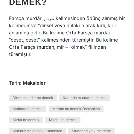
DEMEK?
Farsça murdār مردار kelimesinden ödünç alınmış bir
kelimedir ve “dinsel veya ahlaki olarak kirli, kirli”
anlamına gelir. Bu kelime Orta Farsça murdār
“ceset, ceset” kelimesinden türemiştir. Bu kelime
Orta Farsça murdan, mīr – “ölmek” fiilinden
türemiştir.
Tarih:
Makaleler
Dinen mundar ne demek
Kuranda murdar ne demek
Mahdar ne demek
Merâm ne demek Osmanlıca
Mıdar ne demek
Mırdal ne demek
Mukârin ne demek Osmanlıca
Mundar diye kime denir