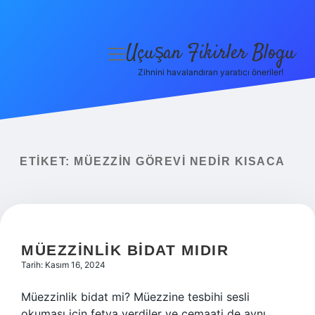
Uçuşan Fikirler Blogu
menüyü
aç
Zihnini havalandıran yaratıcı öneriler!
Anasayfa
Gizlilik Politikası
Yasal Uyarı
ETIKET:
MÜEZZIN GÖREVI NEDIR KISACA
Hakkımızda
MÜEZZINLIK BIDAT MIDIR
Tarih: Kasım 16, 2024
Müezzinlik bidat mi? Müezzine tesbihi sesli
okuması için fetva verdiler ve cemaati de aynı