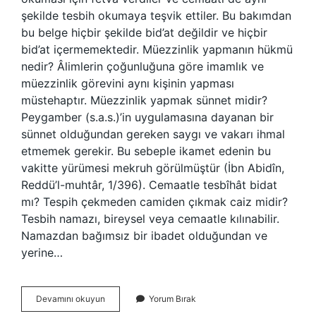
şekilde tesbih okumaya teşvik ettiler. Bu bakımdan
bu belge hiçbir şekilde bid’at değildir ve hiçbir
bid’at içermemektedir. Müezzinlik yapmanın hükmü
nedir? Âlimlerin çoğunluğuna göre imamlık ve
müezzinlik görevini aynı kişinin yapması
müstehaptır. Müezzinlik yapmak sünnet midir?
Peygamber (s.a.s.)’in uygulamasına dayanan bir
sünnet olduğundan gereken saygı ve vakarı ihmal
etmemek gerekir. Bu sebeple ikamet edenin bu
vakitte yürümesi mekruh görülmüştür (İbn Abidîn,
Reddü’l-muhtâr, 1/396). Cemaatle tesbîhât bidat
mı? Tespih çekmeden camiden çıkmak caiz midir?
Tesbih namazı, bireysel veya cemaatle kılınabilir.
Namazdan bağımsız bir ibadet olduğundan ve
yerine…
Müezzinlik
Devamını okuyun
Yorum Bırak
Bidat