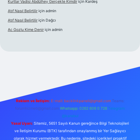
Kurtlar Vadisi Abdülhey Gerçekte Kimdir
için
Kardeş
Atıf Nasıl Belirtilir
için
admin
Atıf Nasıl Belirtilir
için
Dağcı
Ac Gozlu Kime Denir
için
admin
xper
Reklam ve İletişim:
E-mail:
backlinkpaneli@gmail.com
Teams:
forumhizmeti@gmail.com
Whatsapp: 0262 606 0 726
Telegram:
@karabul
Yasal Uyarı:
Sitemiz, 5651 Sayılı Kanun gereğince Bilgi Teknolojileri
ve İletişim Kurumu (BTK) tarafından onaylanmış bir Yer Sağlayıcı
olarak hizmet vermektedir. Bu nedenle, sitedeki içerikleri proaktif