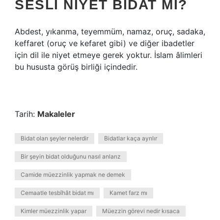
SESLI NIYET BIDAT MI?
Abdest, yıkanma, teyemmüm, namaz, oruç, sadaka,
keffaret (oruç ve kefaret gibi) ve diğer ibadetler
için dil ile niyet etmeye gerek yoktur. İslam âlimleri
bu hususta görüş birliği içindedir.
Tarih:
Makaleler
Bidat olan şeyler nelerdir
Bidatlar kaça ayrılır
Bir şeyin bidat olduğunu nasıl anlarız
Camide müezzinlik yapmak ne demek
Cemaatle tesbîhât bidat mı
Kamet farz mı
Kimler müezzinlik yapar
Müezzin görevi nedir kısaca