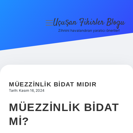
Uçuşan Fikirler Blogu
menüyü
aç
Zihnini havalandıran yaratıcı öneriler!
Anasayfa
Gizlilik Politikası
Yasal Uyarı
Hakkımızda
MÜEZZINLIK BIDAT MIDIR
Tarih: Kasım 16, 2024
MÜEZZINLIK BIDAT
MI?