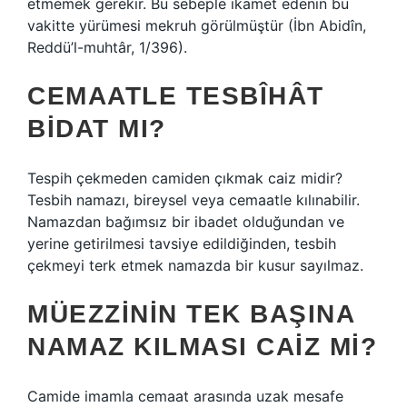
etmemek gerekir. Bu sebeple ikamet edenin bu
vakitte yürümesi mekruh görülmüştür (İbn Abidîn,
Reddü’l-muhtâr, 1/396).
CEMAATLE TESBÎHÂT
BIDAT MI?
Tespih çekmeden camiden çıkmak caiz midir?
Tesbih namazı, bireysel veya cemaatle kılınabilir.
Namazdan bağımsız bir ibadet olduğundan ve
yerine getirilmesi tavsiye edildiğinden, tesbih
çekmeyi terk etmek namazda bir kusur sayılmaz.
MÜEZZININ TEK BAŞINA
NAMAZ KILMASI CAIZ MI?
Camide imamla cemaat arasında uzak mesafe