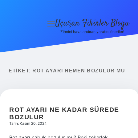
Uçuşan Fikirler Blogu
menüyü
aç
Zihnini havalandıran yaratıcı öneriler!
Anasayfa
Gizlilik Politikası
Yasal Uyarı
ETIKET:
ROT AYARI HEMEN BOZULUR MU
Hakkımızda
ROT AYARI NE KADAR SÜREDE
BOZULUR
Tarih: Kasım 20, 2024
Rot ayarı çabuk bozulur mu? Peki tekerlek