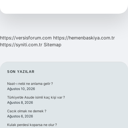
Ne
Kadar
Sürede
Bozulur
https://versisforum.com
https://hemenbaskiya.com.tr
https://syniti.com.tr
Sitemap
SIDEBAR
SON YAZILAR
Naat-ı nebi ne anlama gelir ?
Ağustos 10, 2026
Türkiye’de Asude isimli kaç kişi var ?
Ağustos 8, 2026
Cacık olmak ne demek ?
Ağustos 6, 2026
Kulak perdesi koparsa ne olur ?