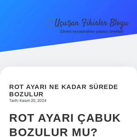
Uçuşan Fikirler Blogu
menüyü
aç
Zihnini havalandıran yaratıcı öneriler!
Anasayfa
Gizlilik Politikası
Yasal Uyarı
Hakkımızda
ROT AYARI NE KADAR SÜREDE
BOZULUR
Tarih: Kasım 20, 2024
ROT AYARI ÇABUK
BOZULUR MU?