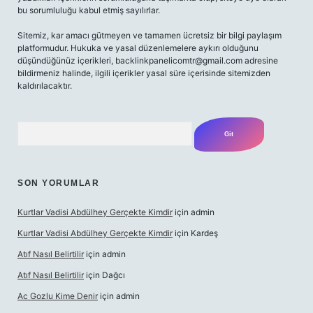
bu sorumluluğu kabul etmiş sayılırlar.
Sitemiz, kar amacı gütmeyen ve tamamen ücretsiz bir bilgi paylaşım
platformudur. Hukuka ve yasal düzenlemelere aykırı olduğunu
düşündüğünüz içerikleri,
backlinkpanelicomtr@gmail.com
adresine
bildirmeniz halinde, ilgili içerikler yasal süre içerisinde sitemizden
kaldırılacaktır.
Arama
SON YORUMLAR
Kurtlar Vadisi Abdülhey Gerçekte Kimdir
için
admin
Kurtlar Vadisi Abdülhey Gerçekte Kimdir
için
Kardeş
Atıf Nasıl Belirtilir
için
admin
Atıf Nasıl Belirtilir
için
Dağcı
Ac Gozlu Kime Denir
için
admin