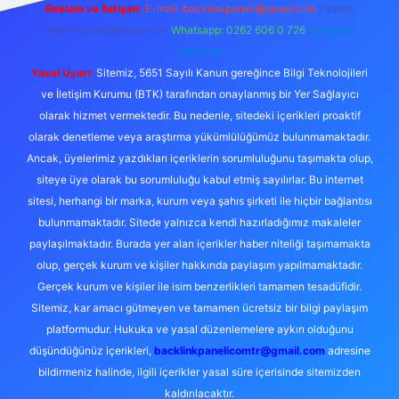
Reklam ve İletişim:
E-mail:
backlinkpaneli@gmail.com
Teams:
forumhizmeti@gmail.com
Whatsapp: 0262 606 0 726
Telegram:
@karabul
Yasal Uyarı:
Sitemiz, 5651 Sayılı Kanun gereğince Bilgi Teknolojileri
ve İletişim Kurumu (BTK) tarafından onaylanmış bir Yer Sağlayıcı
olarak hizmet vermektedir. Bu nedenle, sitedeki içerikleri proaktif
olarak denetleme veya araştırma yükümlülüğümüz bulunmamaktadır.
Ancak, üyelerimiz yazdıkları içeriklerin sorumluluğunu taşımakta olup,
siteye üye olarak bu sorumluluğu kabul etmiş sayılırlar. Bu internet
sitesi, herhangi bir marka, kurum veya şahıs şirketi ile hiçbir bağlantısı
bulunmamaktadır. Sitede yalnızca kendi hazırladığımız makaleler
paylaşılmaktadır. Burada yer alan içerikler haber niteliği taşımamakta
olup, gerçek kurum ve kişiler hakkında paylaşım yapılmamaktadır.
Gerçek kurum ve kişiler ile isim benzerlikleri tamamen tesadüfidir.
Sitemiz, kar amacı gütmeyen ve tamamen ücretsiz bir bilgi paylaşım
platformudur. Hukuka ve yasal düzenlemelere aykırı olduğunu
düşündüğünüz içerikleri,
backlinkpanelicomtr@gmail.com
adresine
bildirmeniz halinde, ilgili içerikler yasal süre içerisinde sitemizden
kaldırılacaktır.