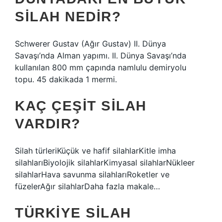
SILAH NEDIR?
Schwerer Gustav (Ağır Gustav) II. Dünya
Savaşı’nda Alman yapımı. II. Dünya Savaşı’nda
kullanılan 800 mm çapında namlulu demiryolu
topu. 45 dakikada 1 mermi.
KAÇ ÇEŞIT SILAH
VARDIR?
Silah türleriKüçük ve hafif silahlarKitle imha
silahlarıBiyolojik silahlarKimyasal silahlarNükleer
silahlarHava savunma silahlarıRoketler ve
füzelerAğır silahlarDaha fazla makale…
TÜRKIYE SILAH