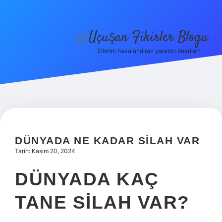
Uçuşan Fikirler Blogu
menüyü
aç
Zihnini havalandıran yaratıcı öneriler!
Anasayfa
Gizlilik Politikası
Yasal Uyarı
Hakkımızda
DÜNYADA NE KADAR SILAH VAR
Tarih: Kasım 20, 2024
DÜNYADA KAÇ
TANE SILAH VAR?