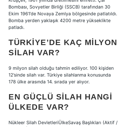
Kruşçev, 1961 yılında üretilmesini emretti. Çar
Bombası, Sovyetler Birliği (SSCB) tarafından 30
Ekim 1961’de Novaya Zemlya bölgesinde patlatıldı.
Bomba yerden yaklaşık 4200 metre yükseklikte
patladı.
TÜRKIYE’DE KAÇ MILYON
SILAH VAR?
9 milyon silah olduğu tahmin ediliyor. 100 kişiden
12’sinde silah var. Türkiye silahlanma konusunda
178 ülke arasında 14. sırada yer alıyor.
EN GÜÇLÜ SILAH HANGI
ÜLKEDE VAR?
Nükleer Silah DevletleriÜlkeSavaş Başlıkları (Aktif /