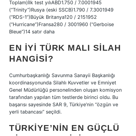
Toplam)İlk test yılıABD1.750 / 7.0001945
(“Trinity”)Rusya (eski SSCB)1.790 / 7.3001949
(“RDS-1”)Büyük Britanya120 / 2151952
(“Hurricane”)Fransa280 / 3001960 (“Gerboise
Bleue”)14 satır daha
EN IYI TÜRK MALI SILAH
HANGISI?
Cumhurbaşkanlığı Savunma Sanayii Başkanlığı
koordinasyonunda Silahlı Kuvvetler ve Emniyet
Genel Müdürlüğü personelinden oluşan komisyon
tarafından yapılan tüm testlerde birinci oldu. Bu
başarısı sayesinde SAR 9, Türkiye’nin “özgün ve
yerli tabancası” seçildi.
TÜRKIYE’NIN EN GÜÇLÜ