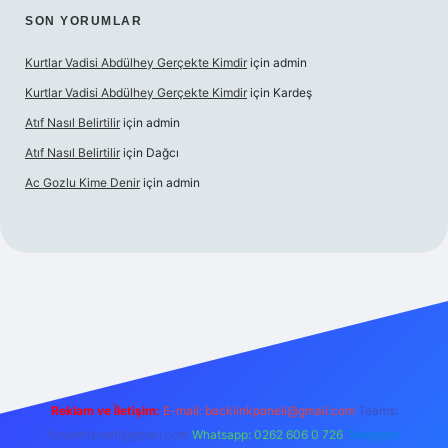
SON YORUMLAR
Kurtlar Vadisi Abdülhey Gerçekte Kimdir
için
admin
Kurtlar Vadisi Abdülhey Gerçekte Kimdir
için
Kardeş
Atıf Nasıl Belirtilir
için
admin
Atıf Nasıl Belirtilir
için
Dağcı
Ac Gozlu Kime Denir
için
admin
xper
Reklam ve İletişim:
E-mail:
backlinkpaneli@gmail.com
Teams:
forumhizmeti@gmail.com
Whatsapp: 0262 606 0 726
Telegram: