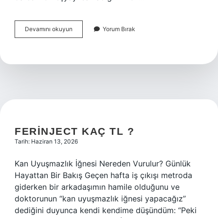
Kovaların
Devamını okuyun
Yorum Bırak
uğurlu
sayısı
nedir
?
FERINJECT KAÇ TL ?
Tarih: Haziran 13, 2026
Kan Uyuşmazlık İğnesi Nereden Vurulur? Günlük
Hayattan Bir Bakış Geçen hafta iş çıkışı metroda
giderken bir arkadaşımın hamile olduğunu ve
doktorunun “kan uyuşmazlık iğnesi yapacağız”
dediğini duyunca kendi kendime düşündüm: “Peki