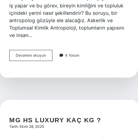
iş yapar ve bu görev, bireyin kimliğini ve topluluk
içindeki yerini nasıl şekillendirir? Bu soruyu, bir
antropolog gözüyle ele alacağız. Askerlik ve
Toplumsal Kimlik Antropoloji, toplumların yapısını
ve insan…
Piyade
Devamını okuyun
4 Yorum
er
ne
iş
yapar
?
MG HS LUXURY KAÇ KG ?
Tarih: Ekim 28, 2025