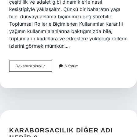
çeşitlilik ve adalet gibi dinamiklerle nasıl
kesiştiğiyle yaklaşalım. Çünkü bir baharatın yağı
bile, dünyayı anlama biçimimizi değiştirebilir.
Toplumsal Rollerle Biçimlenen Kullanımlar Karanfil
yağının kullanım alanlarına baktığımızda bile,
toplumların kadınlara ve erkeklere yüklediği rollerin
izlerini görmek mümkün.…
Karanfil
Devamını okuyun
6 Yorum
yağı
ne
için
kullanılır
?
KARABORSACILIK DIĞER ADI