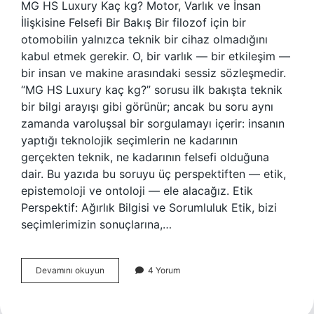
MG HS Luxury Kaç kg? Motor, Varlık ve İnsan
İlişkisine Felsefi Bir Bakış Bir filozof için bir
otomobilin yalnızca teknik bir cihaz olmadığını
kabul etmek gerekir. O, bir varlık — bir etkileşim —
bir insan ve makine arasındaki sessiz sözleşmedir.
“MG HS Luxury kaç kg?” sorusu ilk bakışta teknik
bir bilgi arayışı gibi görünür; ancak bu soru aynı
zamanda varoluşsal bir sorgulamayı içerir: insanın
yaptığı teknolojik seçimlerin ne kadarının
gerçekten teknik, ne kadarının felsefi olduğuna
dair. Bu yazıda bu soruyu üç perspektiften — etik,
epistemoloji ve ontoloji — ele alacağız. Etik
Perspektif: Ağırlık Bilgisi ve Sorumluluk Etik, bizi
seçimlerimizin sonuçlarına,…
MG
Devamını okuyun
4 Yorum
HS
Luxury
kaç