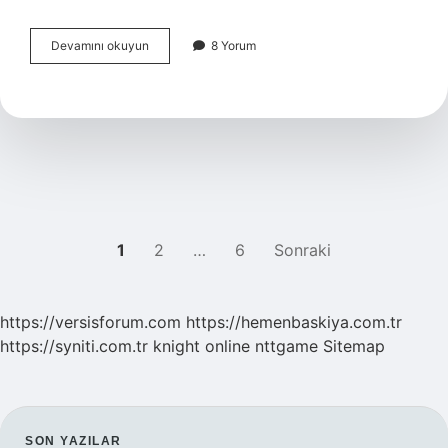
Karaborsacılık
Devamını okuyun
8 Yorum
diğer
adı
nedir
?
YAZI
1
2
…
6
Sonraki
SAYFALAMASI
https://versisforum.com
https://hemenbaskiya.com.tr
https://syniti.com.tr
knight online
nttgame
Sitemap
SON YAZILAR