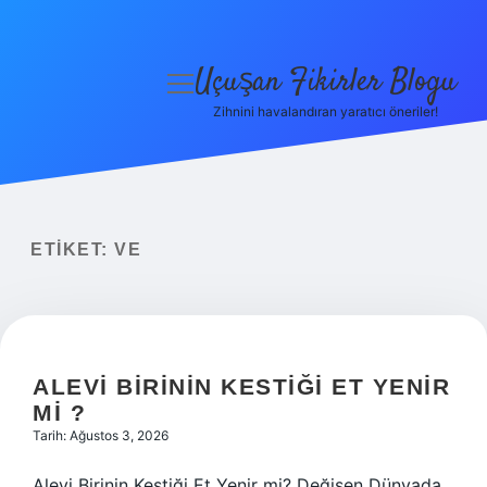
Uçuşan Fikirler Blogu
menüyü
aç
Zihnini havalandıran yaratıcı öneriler!
Anasayfa
Gizlilik Politikası
Yasal Uyarı
ETIKET:
VE
Hakkımızda
ALEVI BIRININ KESTIĞI ET YENIR
MI ?
Tarih: Ağustos 3, 2026
Alevi Birinin Kestiği Et Yenir mi? Değişen Dünyada