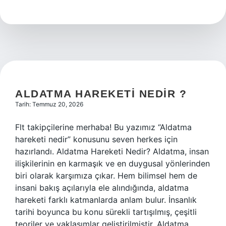
kestiği
et
yenir
mi
?
ALDATMA HAREKETI NEDIR ?
Tarih: Temmuz 20, 2026
Flt takipçilerine merhaba! Bu yazımız “Aldatma
hareketi nedir” konusunu seven herkes için
hazırlandı. Aldatma Hareketi Nedir? Aldatma, insan
ilişkilerinin en karmaşık ve en duygusal yönlerinden
biri olarak karşımıza çıkar. Hem bilimsel hem de
insani bakış açılarıyla ele alındığında, aldatma
hareketi farklı katmanlarda anlam bulur. İnsanlık
tarihi boyunca bu konu sürekli tartışılmış, çeşitli
teoriler ve yaklaşımlar geliştirilmiştir. Aldatma