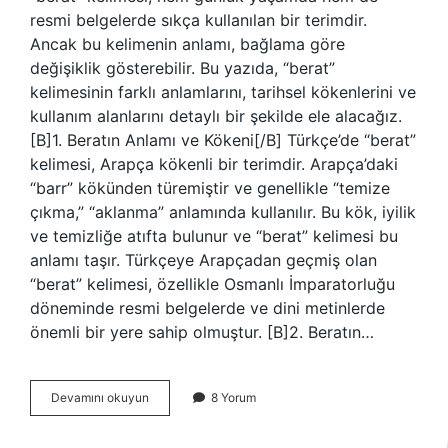
resmi belgelerde sıkça kullanılan bir terimdir.
Ancak bu kelimenin anlamı, bağlama göre
değişiklik gösterebilir. Bu yazıda, “berat”
kelimesinin farklı anlamlarını, tarihsel kökenlerini ve
kullanım alanlarını detaylı bir şekilde ele alacağız.
[B]1. Beratın Anlamı ve Kökeni[/B] Türkçe’de “berat”
kelimesi, Arapça kökenli bir terimdir. Arapça’daki
“barr” kökünden türemiştir ve genellikle “temize
çıkma,” “aklanma” anlamında kullanılır. Bu kök, iyilik
ve temizliğe atıfta bulunur ve “berat” kelimesi bu
anlamı taşır. Türkçeye Arapçadan geçmiş olan
“berat” kelimesi, özellikle Osmanlı İmparatorluğu
döneminde resmi belgelerde ve dini metinlerde
önemli bir yere sahip olmuştur. [B]2. Beratın…
Türkçe
Devamını okuyun
8 Yorum
Berat
Ne