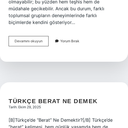
olmayabilir; bu yüzden hem teşhis hem de
müdahale gecikebilir. Ancak bu durum, farklı
toplumsal grupların deneyimlerinde farklı
biçimlerde kendini gösteriyor…
Sessiz
Devamını okuyun
Yorum Bırak
kalp
krizi
nedir
?
TÜRKÇE BERAT NE DEMEK
Tarih: Ekim 29, 2025
[B]Türkçe’de “Berat” Ne Demektir?[/B] Türkçe’de
“berat” kelimesi, hem günlük yaşamda hem de