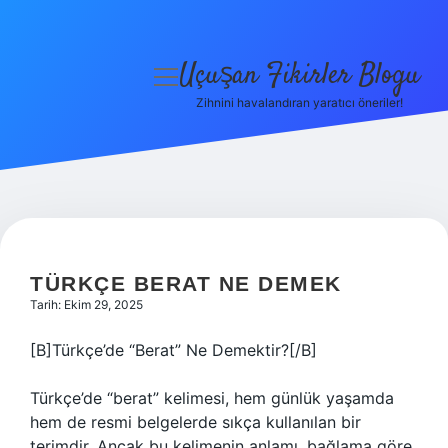
Uçuşan Fikirler Blogu
menüyü
aç
Zihnini havalandıran yaratıcı öneriler!
Anasayfa
Gizlilik Politikası
Yasal Uyarı
Hakkımızda
TÜRKÇE BERAT NE DEMEK
Tarih: Ekim 29, 2025
[B]Türkçe’de “Berat” Ne Demektir?[/B]
Türkçe’de “berat” kelimesi, hem günlük yaşamda
hem de resmi belgelerde sıkça kullanılan bir
terimdir. Ancak bu kelimenin anlamı, bağlama göre