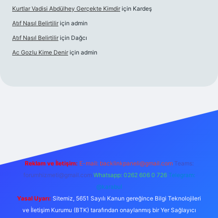
Kurtlar Vadisi Abdülhey Gerçekte Kimdir
için
Kardeş
Atıf Nasıl Belirtilir
için
admin
Atıf Nasıl Belirtilir
için
Dağcı
Ac Gozlu Kime Denir
için
admin
xper
Reklam ve İletişim:
E-mail:
backlinkpaneli@gmail.com
Teams:
forumhizmeti@gmail.com
Whatsapp: 0262 606 0 726
Telegram:
@karabul
Yasal Uyarı:
Sitemiz, 5651 Sayılı Kanun gereğince Bilgi Teknolojileri
ve İletişim Kurumu (BTK) tarafından onaylanmış bir Yer Sağlayıcı