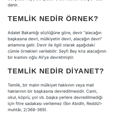
denir.
TEMLIK NEDIR ÖRNEK?
Adalet Bakanlığı sözlüğüne göre, devir “alacağın
başkasına devri, mülkiyetin devri, alacağın devri”
anlamına gelir. Devir ile ilgili olarak aşağıdaki
cümle örnekleri verilebilir: Seyfi Bey kira alacağının
bir kısmını oğlu Ali’ye devretmiştir.
TEMLIK NEDIR DIYANET?
Temlik, bir malın mülkiyet hakkının veya mali
haklarının bir başkasına devredilmesidir. Cami,
okul, köprü, yol vb. başka yerlere devredilmediği
için fitre sadakası verilemez (İbn Abidîn, Reddü’l-
muhtâr, 2/368-369).