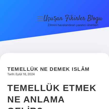
Uçuşan Fikirler Blogu
menüyü
aç
Zihnini havalandıran yaratıcı öneriler!
Anasayfa
Gizlilik Politikası
Yasal Uyarı
Hakkımızda
TEMELLÜK NE DEMEK ISLÂM
Tarih: Eylül 16, 2024
TEMELLÜK ETMEK
NE ANLAMA