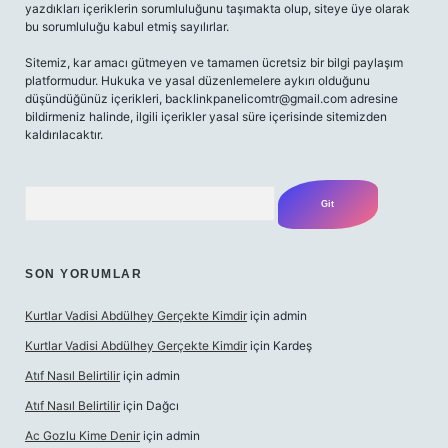
yazdıkları içeriklerin sorumluluğunu taşımakta olup, siteye üye olarak
bu sorumluluğu kabul etmiş sayılırlar.
Sitemiz, kar amacı gütmeyen ve tamamen ücretsiz bir bilgi paylaşım
platformudur. Hukuka ve yasal düzenlemelere aykırı olduğunu
düşündüğünüz içerikleri,
backlinkpanelicomtr@gmail.com
adresine
bildirmeniz halinde, ilgili içerikler yasal süre içerisinde sitemizden
kaldırılacaktır.
Arama
SON YORUMLAR
Kurtlar Vadisi Abdülhey Gerçekte Kimdir
için
admin
Kurtlar Vadisi Abdülhey Gerçekte Kimdir
için
Kardeş
Atıf Nasıl Belirtilir
için
admin
Atıf Nasıl Belirtilir
için
Dağcı
Ac Gozlu Kime Denir
için
admin