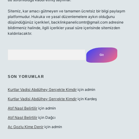
Sitemiz, kar amacı gütmeyen ve tamamen ücretsiz bir bilgi paylaşım
platformudur. Hukuka ve yasal düzenlemelere aykırı olduğunu
düşündüğünüz içerikleri,
backlinkpanelicomtr@gmail.com
adresine
bildirmeniz halinde, ilgili içerikler yasal süre içerisinde sitemizden
kaldırılacaktır.
Arama
SON YORUMLAR
Kurtlar Vadisi Abdülhey Gerçekte Kimdir
için
admin
Kurtlar Vadisi Abdülhey Gerçekte Kimdir
için
Kardeş
Atıf Nasıl Belirtilir
için
admin
Atıf Nasıl Belirtilir
için
Dağcı
Ac Gozlu Kime Denir
için
admin