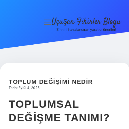
Uçuşan Fikirler Blogu
menüyü
aç
Zihnini havalandıran yaratıcı öneriler!
Anasayfa
Gizlilik Politikası
Yasal Uyarı
Hakkımızda
TOPLUM DEĞIŞIMI NEDIR
Tarih: Eylül 4, 2025
TOPLUMSAL
DEĞIŞME TANIMI?