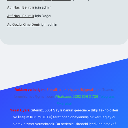
Atıf Nasıl Belirtilir
için
admin
Atıf Nasıl Belirtilir
için
Dağcı
Ac Gozlu Kime Denir
için
admin
xper
Reklam ve İletişim:
E-mail:
backlinkpaneli@gmail.com
Teams:
forumhizmeti@gmail.com
Whatsapp: 0262 606 0 726
Telegram:
@karabul
Yasal Uyarı:
Sitemiz, 5651 Sayılı Kanun gereğince Bilgi Teknolojileri
ve İletişim Kurumu (BTK) tarafından onaylanmış bir Yer Sağlayıcı
olarak hizmet vermektedir. Bu nedenle, sitedeki içerikleri proaktif