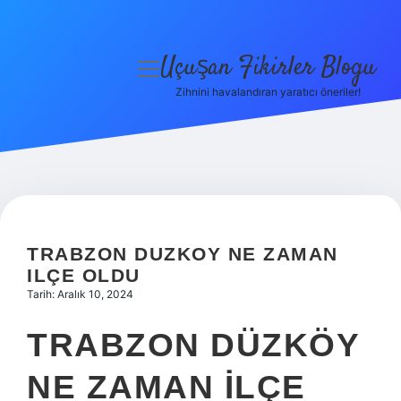
Uçuşan Fikirler Blogu
menüyü
aç
Zihnini havalandıran yaratıcı öneriler!
Anasayfa
Gizlilik Politikası
Yasal Uyarı
Hakkımızda
TRABZON DUZKOY NE ZAMAN
ILÇE OLDU
Tarih: Aralık 10, 2024
TRABZON DÜZKÖY
NE ZAMAN ILÇE