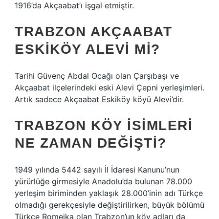
1916’da Akçaabat’ı işgal etmiştir.
TRABZON AKÇAABAT
ESKIKÖY ALEVI MI?
Tarihi Güvenç Abdal Ocağı olan Çarşıbaşı ve
Akçaabat ilçelerindeki eski Alevi Çepni yerleşimleri.
Artık sadece Akçaabat Eskiköy köyü Alevi’dir.
TRABZON KÖY ISIMLERI
NE ZAMAN DEĞIŞTI?
1949 yılında 5442 sayılı İl İdaresi Kanunu’nun
yürürlüğe girmesiyle Anadolu’da bulunan 78.000
yerleşim biriminden yaklaşık 28.000’inin adı Türkçe
olmadığı gerekçesiyle değiştirilirken, büyük bölümü
Türkçe Romeika olan Trabzon’un köy adları da