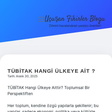
Uçuşan Fikirler Blogu
menüyü
aç
Zihnini havalandıran yaratıcı öneriler!
Anasayfa
Gizlilik Politikası
Yasal Uyarı
Hakkımızda
TÜBITAK HANGI ÜLKEYE AIT ?
Tarih: Aralık 30, 2025
TÜBİTAK Hangi Ülkeye Aittir? Toplumsal Bir
Perspektiften
Her toplum, kendine özgü yapılarla şekillenir; bu
yapılar, sadece ekonomi, politika veya kültürle