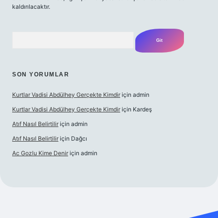
kaldırılacaktır.
Arama
SON YORUMLAR
Kurtlar Vadisi Abdülhey Gerçekte Kimdir
için
admin
Kurtlar Vadisi Abdülhey Gerçekte Kimdir
için
Kardeş
Atıf Nasıl Belirtilir
için
admin
Atıf Nasıl Belirtilir
için
Dağcı
Ac Gozlu Kime Denir
için
admin
etexper