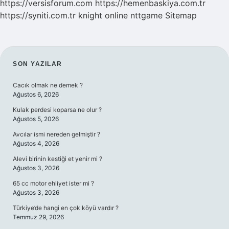
https://versisforum.com
https://hemenbaskiya.com.tr
https://syniti.com.tr
knight online
nttgame
Sitemap
SIDEBAR
SON YAZILAR
Cacık olmak ne demek ?
Ağustos 6, 2026
Kulak perdesi koparsa ne olur ?
Ağustos 5, 2026
Avcılar ismi nereden gelmiştir ?
Ağustos 4, 2026
Alevi birinin kestiği et yenir mi ?
Ağustos 3, 2026
65 cc motor ehliyet ister mi ?
Ağustos 3, 2026
Türkiye’de hangi en çok köyü vardır ?
Temmuz 29, 2026