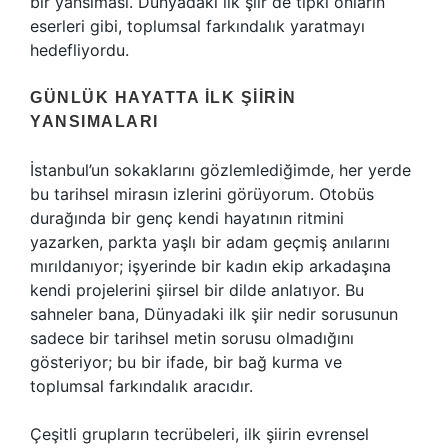
bir yansıması. Dünyadaki ilk şiir de tıpkı onların
eserleri gibi, toplumsal farkındalık yaratmayı
hedefliyordu.
GÜNLÜK HAYATTA İLK ŞIIRIN
YANSIMALARI
İstanbul’un sokaklarını gözlemlediğimde, her yerde
bu tarihsel mirasın izlerini görüyorum. Otobüs
durağında bir genç kendi hayatının ritmini
yazarken, parkta yaşlı bir adam geçmiş anılarını
mırıldanıyor; işyerinde bir kadın ekip arkadaşına
kendi projelerini şiirsel bir dilde anlatıyor. Bu
sahneler bana, Dünyadaki ilk şiir nedir sorusunun
sadece bir tarihsel metin sorusu olmadığını
gösteriyor; bu bir ifade, bir bağ kurma ve
toplumsal farkındalık aracıdır.
Çeşitli grupların tecrübeleri, ilk şiirin evrensel