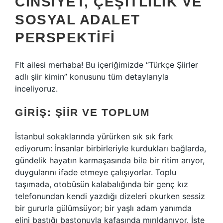
CINSIYET, ÇEŞITLILIK VE
SOSYAL ADALET
PERSPEKTIFI
Flt ailesi merhaba! Bu içeriğimizde “Türkçe Şiirler
adlı şiir kimin” konusunu tüm detaylarıyla
inceliyoruz.
GIRIŞ: ŞIIR VE TOPLUM
İstanbul sokaklarında yürürken sık sık fark
ediyorum: İnsanlar birbirleriyle kurdukları bağlarda,
gündelik hayatın karmaşasında bile bir ritim arıyor,
duygularını ifade etmeye çalışıyorlar. Toplu
taşımada, otobüsün kalabalığında bir genç kız
telefonundan kendi yazdığı dizeleri okurken sessiz
bir gururla gülümsüyor; bir yaşlı adam yanımda
elini bastığı bastonuyla kafasında mırıldanıyor. İşte