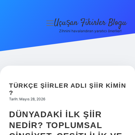
Uçuşan Fikirler Blogu
menüyü
aç
Zihnini havalandıran yaratıcı öneriler!
Anasayfa
Gizlilik Politikası
Yasal Uyarı
Hakkımızda
TÜRKÇE ŞIIRLER ADLI ŞIIR KIMIN
?
Tarih: Mayıs 28, 2026
DÜNYADAKI İLK ŞIIR
NEDIR? TOPLUMSAL