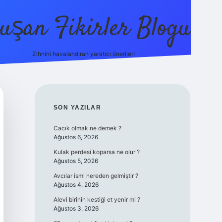
uşan Fikirler Blogu
Zihnini havalandıran yaratıcı öneriler!
betexper
SIDEBAR
SON YAZILAR
Cacık olmak ne demek ?
Ağustos 6, 2026
Kulak perdesi koparsa ne olur ?
Ağustos 5, 2026
Avcılar ismi nereden gelmiştir ?
Ağustos 4, 2026
Alevi birinin kestiği et yenir mi ?
Ağustos 3, 2026