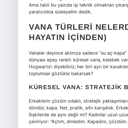
Ama tabii bu yazıda işi teknik olmaktan çıkarı
yaratıcılıkla süsleyelim dedik.
VANA TÜRLERI NELERD
HAYATIN İÇINDEN)
Vanalar deyince aklınıza sadece “su aç-kapa” 
dünyası epey renkli: küresel vana, kelebek va
Hogwarts’ı diyebiliriz; her biri ayrı bir karakter
toplumsal gözlükle bakarsak?
KÜRESEL VANA: STRATEJIK B
Erkeklerin çözüm odaklı, stratejik yaklaşımlar
döndür, kapa. Net, pratik, sıfır karışıklık. Erk
İlişkilerde de aynı değil mi? Kadınlar uzun uzu
çeviriyor: “Açtım, dinledim. Kapadım, çözdüm