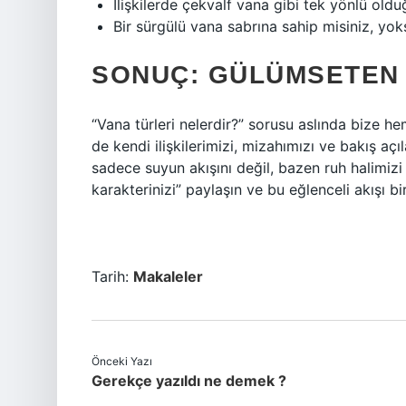
İlişkilerde çekvalf vana gibi tek yönlü old
Bir sürgülü vana sabrına sahip misiniz, yo
SONUÇ: GÜLÜMSETEN 
“Vana türleri nelerdir?” sorusu aslında bize h
de kendi ilişkilerimizi, mizahımızı ve bakış aç
sadece suyun akışını değil, bazen ruh halimizi
karakterinizi” paylaşın ve bu eğlenceli akışı bi
Tarih:
Makaleler
Önceki Yazı
Gerekçe yazıldı ne demek ?