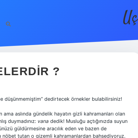
Uç
ELERDIR ?
 düşünmemiştim” dedirtecek örnekler bulabilirsiniz!
n ama aslında gündelik hayatın gizli kahramanları olan
nlış duymadınız:
vana
dedik! Musluğu açtığınızda suyun
zünüzü güldürmesine aracılık eden ve bazen de
in nöbet tutan o gizemli kahramanlardan bahsediyoruz.