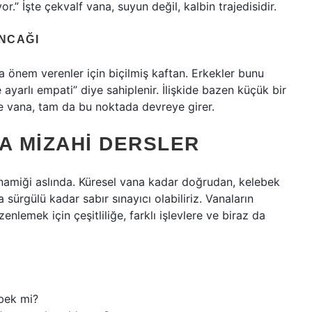
” İşte çekvalf vana, suyun değil, kalbin trajedisidir.
UNCAĞI
a önem verenler için biçilmiş kaftan. Erkekler bunu
 ayarlı empati” diye sahiplenir. İlişkide bazen küçük bir
ne vana, tam da bu noktada devreye girer.
 MIZAHI DERSLER
 dinamiği aslında. Küresel vana kadar doğrudan, kelebek
sürgülü kadar sabır sınayıcı olabiliriz. Vanaların
nlemek için çeşitliliğe, farklı işlevlere ve biraz da
ebek mi?