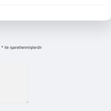
r
*
ile işaretlenmişlerdir