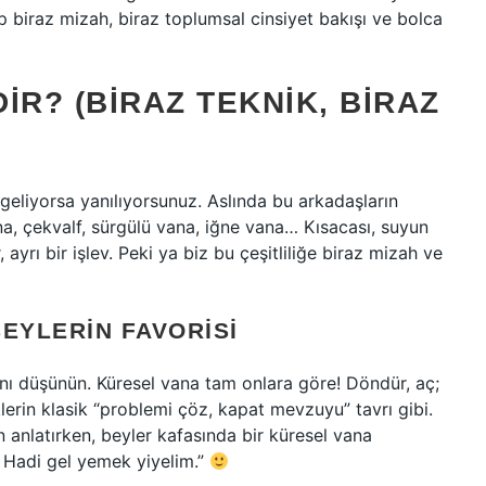
p biraz mizah, biraz toplumsal cinsiyet bakışı ve bolca
IR? (BIRAZ TEKNIK, BIRAZ
geliyorsa yanılıyorsunuz. Aslında bu arkadaşların
na, çekvalf, sürgülü vana, iğne vana… Kısacası, suyun
, ayrı bir işlev. Peki ya biz bu çeşitliliğe biraz mizah ve
EYLERIN FAVORISI
ını düşünün. Küresel vana tam onlara göre! Döndür, aç;
eklerin klasik “problemi çöz, kapat mevzuyu” tavrı gibi.
n anlatırken, beyler kafasında bir küresel vana
. Hadi gel yemek yiyelim.”