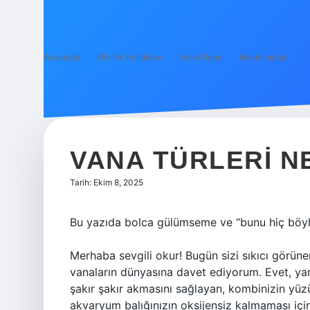
Anasayfa
Gizlilik Politikası
Yasal Uyarı
Hakkımızda
VANA TÜRLERI N
Tarih: Ekim 8, 2025
Bu yazıda bolca gülümseme ve “bunu hiç böyle
Merhaba sevgili okur! Bugün sizi sıkıcı görüne
vanaların dünyasına davet ediyorum. Evet, ya
şakır şakır akmasını sağlayan, kombinizin yü
akvaryum balığınızın oksijensiz kalmaması iç