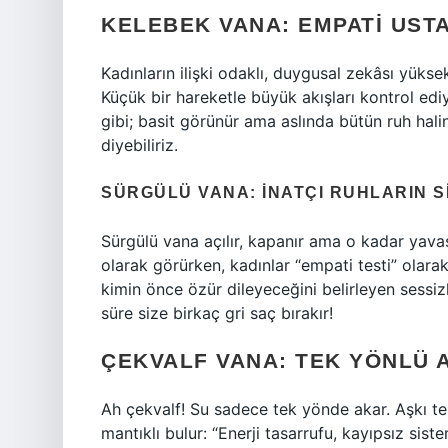
KELEBEK VANA: EMPATI USTA
Kadınların ilişki odaklı, duygusal zekâsı yükse
Küçük bir hareketle büyük akışları kontrol ediy
gibi; basit görünür ama aslında bütün ruh halin
diyebiliriz.
SÜRGÜLÜ VANA: İNATÇI RUHLARIN S
Sürgülü vana açılır, kapanır ama o kadar yavaş 
olarak görürken, kadınlar “empati testi” olarak
kimin önce özür dileyeceğini belirleyen sessi
süre size birkaç gri saç bırakır!
ÇEKVALF VANA: TEK YÖNLÜ 
Ah çekvalf! Su sadece tek yönde akar. Aşkı tek
mantıklı bulur: “Enerji tasarrufu, kayıpsız sis