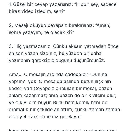
1. Güzel bir cevap yazarsınız. “Hiçbir şey, sadece
biraz video izledim, sen?”
2. Mesajı okuyup cevapsız bırakırsınız. “Aman,
sonra yazayım, ne olacak ki?”
3. Hiç yazmazsınız. Çünkü akşam yatmadan önce
en son yazan sizdiniz, bu yüzden bir daha
yazmanın gereksiz olduğunu düşünürsünüz.
Ama… O mesajın ardında sadece bir “Dün ne
yaptın?” yok. O mesajda aslında bütün ilişkinin
kaderi var! Cevapsız bırakılan bir mesaj, bazen
anlam kazanmaz; ama bazen de bir kıvılcım olur,
ve o kıvılcım büyür. Bunu hem komik hem de
dramatik bir şekilde anlattım, çünkü zaman zaman
ciddiyeti fark etmemiz gerekiyor.
Kendisini bir saniye boşuna rahatsız etmeyen kişi,