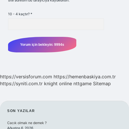
site adresim bu tarayıcıya kaydedilsin.
10 - 4 kaçtır?
*
https://versisforum.com
https://hemenbaskiya.com.tr
https://syniti.com.tr
knight online
nttgame
Sitemap
SIDEBAR
SON YAZILAR
Cacık olmak ne demek ?
Ağustos 6, 2026