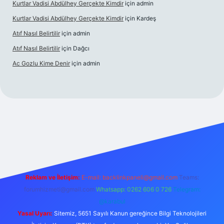
Kurtlar Vadisi Abdülhey Gerçekte Kimdir
için
admin
Kurtlar Vadisi Abdülhey Gerçekte Kimdir
için
Kardeş
Atıf Nasıl Belirtilir
için
admin
Atıf Nasıl Belirtilir
için
Dağcı
Ac Gozlu Kime Denir
için
admin
texper
Reklam ve İletişim:
E-mail:
backlinkpaneli@gmail.com
Teams:
forumhizmeti@gmail.com
Whatsapp: 0262 606 0 726
Telegram:
@karabul
Yasal Uyarı:
Sitemiz, 5651 Sayılı Kanun gereğince Bilgi Teknolojileri