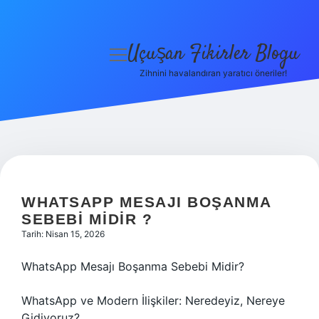
Uçuşan Fikirler Blogu
menüyü
aç
Zihnini havalandıran yaratıcı öneriler!
Anasayfa
Gizlilik Politikası
Yasal Uyarı
Hakkımızda
WHATSAPP MESAJI BOŞANMA
SEBEBI MIDIR ?
Tarih: Nisan 15, 2026
WhatsApp Mesajı Boşanma Sebebi Midir?
WhatsApp ve Modern İlişkiler: Neredeyiz, Nereye
Gidiyoruz?