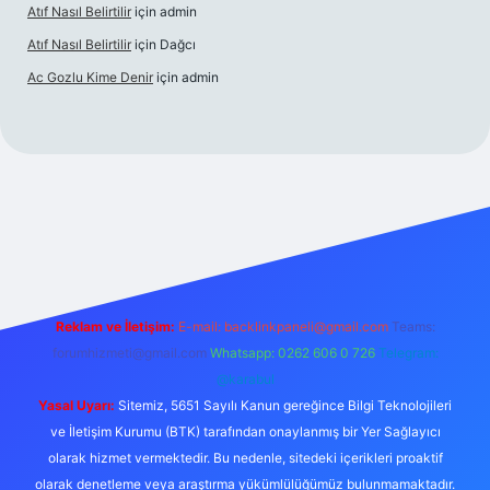
Atıf Nasıl Belirtilir
için
admin
Atıf Nasıl Belirtilir
için
Dağcı
Ac Gozlu Kime Denir
için
admin
exper
Reklam ve İletişim:
E-mail:
backlinkpaneli@gmail.com
Teams:
forumhizmeti@gmail.com
Whatsapp: 0262 606 0 726
Telegram:
@karabul
Yasal Uyarı:
Sitemiz, 5651 Sayılı Kanun gereğince Bilgi Teknolojileri
ve İletişim Kurumu (BTK) tarafından onaylanmış bir Yer Sağlayıcı
olarak hizmet vermektedir. Bu nedenle, sitedeki içerikleri proaktif
olarak denetleme veya araştırma yükümlülüğümüz bulunmamaktadır.