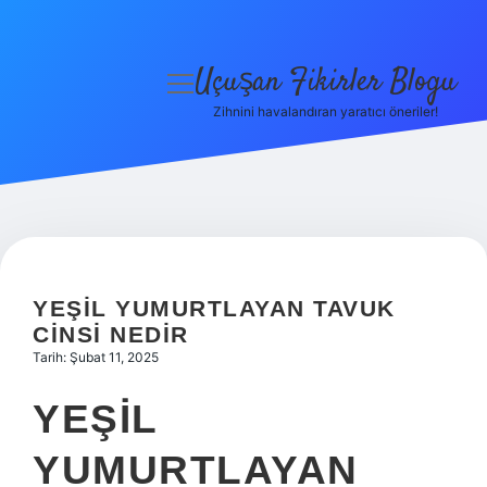
Uçuşan Fikirler Blogu
menüyü
aç
Zihnini havalandıran yaratıcı öneriler!
Anasayfa
Gizlilik Politikası
Yasal Uyarı
Hakkımızda
YEŞIL YUMURTLAYAN TAVUK
CINSI NEDIR
Tarih: Şubat 11, 2025
YEŞIL
YUMURTLAYAN