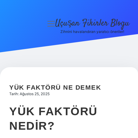
Uçuşan Fikirler Blogu
menüyü
aç
Zihnini havalandıran yaratıcı öneriler!
Anasayfa
Gizlilik Politikası
Yasal Uyarı
Hakkımızda
YÜK FAKTÖRÜ NE DEMEK
Tarih: Ağustos 25, 2025
YÜK FAKTÖRÜ
NEDIR?