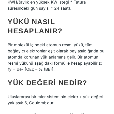
KWH/(aylık en yüksek KW isteği * Fatura
süresindeki gün sayısı * 24 saat).
YÜKÜ NASIL
HESAPLANIR?
Bir molekül içindeki atomun resmi yükü, tüm
bağlayıcı elektronlar eşit olarak paylaşıldığında bu
atomda korunan yük anlamına gelir. Bir atomun
resmi yükünü aşağıdaki formülle hesaplayabiliriz:
fy = de- [OEç – ½ (BE)].
YÜK DEĞERI NEDIR?
Uluslararası birimler sisteminin elektrik yük değeri
yaklaşık 6, Coulomb’dur.