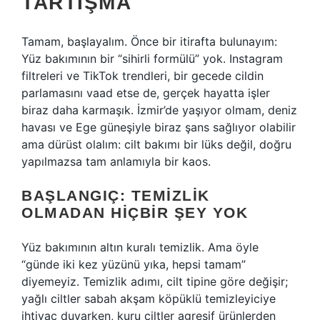
TARTIŞMA
Tamam, başlayalım. Önce bir itirafta bulunayım:
Yüz bakımının bir “sihirli formülü” yok. Instagram
filtreleri ve TikTok trendleri, bir gecede cildin
parlamasını vaad etse de, gerçek hayatta işler
biraz daha karmaşık. İzmir’de yaşıyor olmam, deniz
havası ve Ege güneşiyle biraz şans sağlıyor olabilir
ama dürüst olalım: cilt bakımı bir lüks değil, doğru
yapılmazsa tam anlamıyla bir kaos.
BAŞLANGIÇ: TEMIZLIK
OLMADAN HIÇBIR ŞEY YOK
Yüz bakımının altın kuralı temizlik. Ama öyle
“günde iki kez yüzünü yıka, hepsi tamam”
diyemeyiz. Temizlik adımı, cilt tipine göre değişir;
yağlı ciltler sabah akşam köpüklü temizleyiciye
ihtiyaç duyarken, kuru ciltler agresif ürünlerden