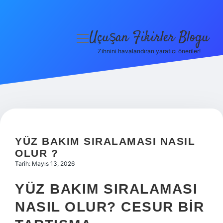
Uçuşan Fikirler Blogu
menüyü
aç
Zihnini havalandıran yaratıcı öneriler!
Anasayfa
Gizlilik Politikası
Yasal Uyarı
Hakkımızda
YÜZ BAKIM SIRALAMASI NASIL
OLUR ?
Tarih: Mayıs 13, 2026
YÜZ BAKIM SIRALAMASI
NASIL OLUR? CESUR BIR