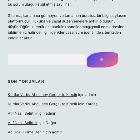
bu sorumluluğu kabul etmiş sayılırlar.
Sitemiz, kar amacı gütmeyen ve tamamen ücretsiz bir bilgi paylaşım
platformudur. Hukuka ve yasal düzenlemelere aykırı olduğunu
düşündüğünüz içerikleri,
backlinkpanelicomtr@gmail.com
adresine
bildirmeniz halinde, ilgili içerikler yasal süre içerisinde sitemizden
kaldırılacaktır.
Arama
SON YORUMLAR
Kurtlar Vadisi Abdülhey Gerçekte Kimdir
için
admin
Kurtlar Vadisi Abdülhey Gerçekte Kimdir
için
Kardeş
Atıf Nasıl Belirtilir
için
admin
Atıf Nasıl Belirtilir
için
Dağcı
Ac Gozlu Kime Denir
için
admin