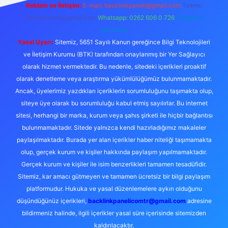
Reklam ve İletişim:
E-mail:
backlinkpaneli@gmail.com
Teams:
forumhizmeti@gmail.com
Whatsapp: 0262 606 0 726
Telegram:
@karabul
Yasal Uyarı:
Sitemiz, 5651 Sayılı Kanun gereğince Bilgi Teknolojileri
ve İletişim Kurumu (BTK) tarafından onaylanmış bir Yer Sağlayıcı
olarak hizmet vermektedir. Bu nedenle, sitedeki içerikleri proaktif
olarak denetleme veya araştırma yükümlülüğümüz bulunmamaktadır.
Ancak, üyelerimiz yazdıkları içeriklerin sorumluluğunu taşımakta olup,
siteye üye olarak bu sorumluluğu kabul etmiş sayılırlar. Bu internet
sitesi, herhangi bir marka, kurum veya şahıs şirketi ile hiçbir bağlantısı
bulunmamaktadır. Sitede yalnızca kendi hazırladığımız makaleler
paylaşılmaktadır. Burada yer alan içerikler haber niteliği taşımamakta
olup, gerçek kurum ve kişiler hakkında paylaşım yapılmamaktadır.
Gerçek kurum ve kişiler ile isim benzerlikleri tamamen tesadüfidir.
Sitemiz, kar amacı gütmeyen ve tamamen ücretsiz bir bilgi paylaşım
platformudur. Hukuka ve yasal düzenlemelere aykırı olduğunu
düşündüğünüz içerikleri,
backlinkpanelicomtr@gmail.com
adresine
bildirmeniz halinde, ilgili içerikler yasal süre içerisinde sitemizden
kaldırılacaktır.