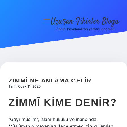
Uçuşan Fikirler Blogu
menüyü
aç
Zihnini havalandıran yaratıcı öneriler!
Anasayfa
Gizlilik Politikası
Yasal Uyarı
Hakkımızda
ZIMMI NE ANLAMA GELIR
Tarih: Ocak 11, 2025
ZIMMÎ KIME DENIR?
“Gayrimüslim”, İslam hukuku ve inancında
Müslüman olmayanları ifade etmek için kullanılan