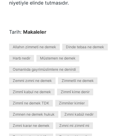
niyetiyle elinde tutmasıdır.
Tarih:
Makaleler
Allahın zimmeti ne demek
Dinde tebaa ne demek
Harb nedir
Müstemen ne demek
Osmanlıda gayrimüslimlere ne denirdi
Zemmi zımni ne demek
Zimmetli ne demek
Zimmî kabul ne demek
Zimmî kime denir
Zimmî ne demek TDK
Zimmiler kimler
Zımnen ne demek hukuk
Zımni kabül nedir
Zımni karar ne demek
Zımni mi zimmî mi