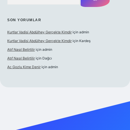
SON YORUMLAR
Kurtlar Vadisi Abdülhey Gerçekte Kimdir
için
admin
Kurtlar Vadisi Abdülhey Gerçekte Kimdir
için
Kardeş
Atıf Nasıl Belirtilir
için
admin
Atıf Nasıl Belirtilir
için
Dağcı
Ac Gozlu Kime Denir
için
admin
exper