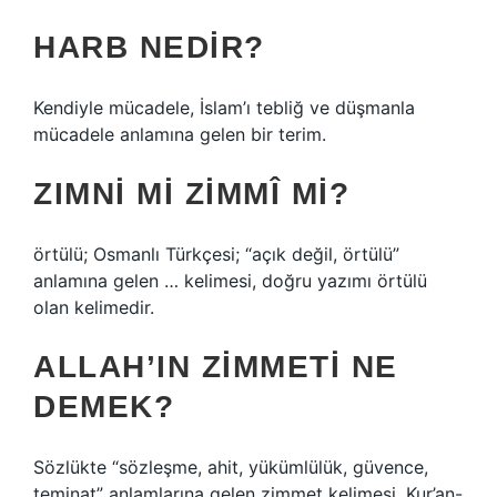
HARB NEDIR?
Kendiyle mücadele, İslam’ı tebliğ ve düşmanla
mücadele anlamına gelen bir terim.
ZIMNI MI ZIMMÎ MI?
örtülü; Osmanlı Türkçesi; “açık değil, örtülü”
anlamına gelen … kelimesi, doğru yazımı örtülü
olan kelimedir.
ALLAH’IN ZIMMETI NE
DEMEK?
Sözlükte “sözleşme, ahit, yükümlülük, güvence,
teminat” anlamlarına gelen zimmet kelimesi, Kur’an-