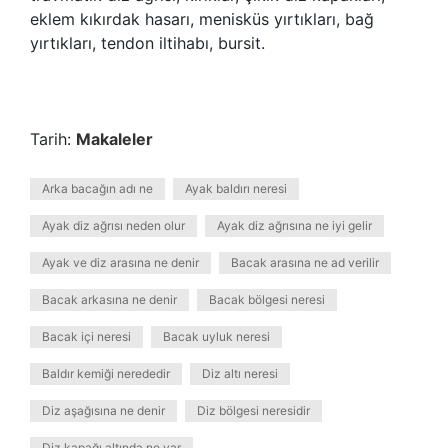
eklem kıkırdak hasarı, menisküs yırtıkları, bağ
yırtıkları, tendon iltihabı, bursit.
Tarih:
Makaleler
Arka bacağın adı ne
Ayak baldırı neresi
Ayak diz ağrısı neden olur
Ayak diz ağrısına ne iyi gelir
Ayak ve diz arasına ne denir
Bacak arasına ne ad verilir
Bacak arkasına ne denir
Bacak bölgesi neresi
Bacak içi neresi
Bacak uyluk neresi
Baldır kemiği nerededir
Diz altı neresi
Diz aşağısına ne denir
Diz bölgesi neresidir
Diz kapağı altında ne var