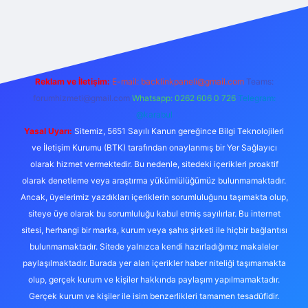
exper
Reklam ve İletişim:
E-mail:
backlinkpaneli@gmail.com
Teams:
forumhizmeti@gmail.com
Whatsapp: 0262 606 0 726
Telegram:
@karabul
Yasal Uyarı:
Sitemiz, 5651 Sayılı Kanun gereğince Bilgi Teknolojileri
ve İletişim Kurumu (BTK) tarafından onaylanmış bir Yer Sağlayıcı
olarak hizmet vermektedir. Bu nedenle, sitedeki içerikleri proaktif
olarak denetleme veya araştırma yükümlülüğümüz bulunmamaktadır.
Ancak, üyelerimiz yazdıkları içeriklerin sorumluluğunu taşımakta olup,
siteye üye olarak bu sorumluluğu kabul etmiş sayılırlar. Bu internet
sitesi, herhangi bir marka, kurum veya şahıs şirketi ile hiçbir bağlantısı
bulunmamaktadır. Sitede yalnızca kendi hazırladığımız makaleler
paylaşılmaktadır. Burada yer alan içerikler haber niteliği taşımamakta
olup, gerçek kurum ve kişiler hakkında paylaşım yapılmamaktadır.
Gerçek kurum ve kişiler ile isim benzerlikleri tamamen tesadüfidir.