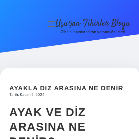
Uçuşan Fikirler Blogu
menüyü
aç
Zihnini havalandıran yaratıcı öneriler!
Anasayfa
Gizlilik Politikası
Yasal Uyarı
Hakkımızda
AYAKLA DIZ ARASINA NE DENIR
Tarih: Kasım 2, 2024
AYAK VE DIZ
ARASINA NE