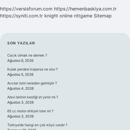
https://versisforum.com
https://hemenbaskiya.com.tr
https://syniti.com.tr
knight online
nttgame
Sitemap
SIDEBAR
SON YAZILAR
Cacık olmak ne demek ?
Ağustos 6, 2026
Kulak perdesi koparsa ne olur ?
Ağustos 5, 2026
Avcılar ismi nereden gelmiştir ?
Ağustos 4, 2026
Alevi birinin kestiği et yenir mi ?
Ağustos 3, 2026
65 cc motor ehliyet ister mi ?
Ağustos 3, 2026
Türkiye’de hangi en çok köyü vardır ?