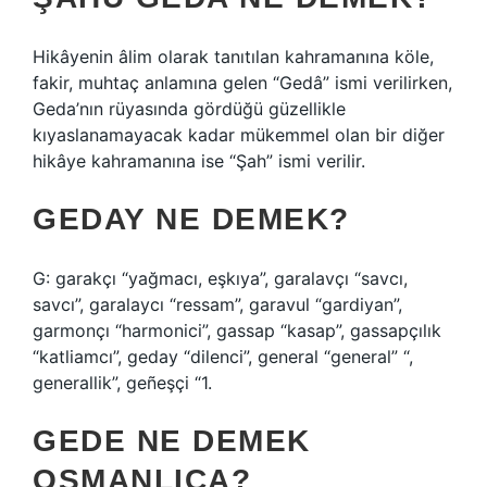
Hikâyenin âlim olarak tanıtılan kahramanına köle,
fakir, muhtaç anlamına gelen “Gedâ” ismi verilirken,
Geda’nın rüyasında gördüğü güzellikle
kıyaslanamayacak kadar mükemmel olan bir diğer
hikâye kahramanına ise “Şah” ismi verilir.
GEDAY NE DEMEK?
G: garakçı “yağmacı, eşkıya”, garalavçı “savcı,
savcı”, garalaycı “ressam”, garavul “gardiyan”,
garmonçı “harmonici”, gassap “kasap”, gassapçılık
“katliamcı”, geday “dilenci”, general “general” “,
generallik”, geñeşçi “1.
GEDE NE DEMEK
OSMANLICA?