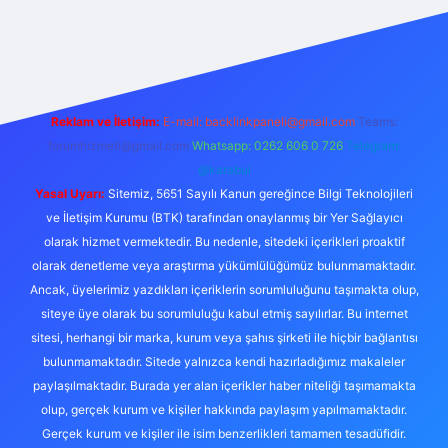
exper
Reklam ve İletişim:
E-mail:
backlinkpaneli@gmail.com
Teams:
forumhizmeti@gmail.com
Whatsapp: 0262 606 0 726
Telegram:
@karabul
Yasal Uyarı:
Sitemiz, 5651 Sayılı Kanun gereğince Bilgi Teknolojileri
ve İletişim Kurumu (BTK) tarafından onaylanmış bir Yer Sağlayıcı
olarak hizmet vermektedir. Bu nedenle, sitedeki içerikleri proaktif
olarak denetleme veya araştırma yükümlülüğümüz bulunmamaktadır.
Ancak, üyelerimiz yazdıkları içeriklerin sorumluluğunu taşımakta olup,
siteye üye olarak bu sorumluluğu kabul etmiş sayılırlar. Bu internet
sitesi, herhangi bir marka, kurum veya şahıs şirketi ile hiçbir bağlantısı
bulunmamaktadır. Sitede yalnızca kendi hazırladığımız makaleler
paylaşılmaktadır. Burada yer alan içerikler haber niteliği taşımamakta
olup, gerçek kurum ve kişiler hakkında paylaşım yapılmamaktadır.
Gerçek kurum ve kişiler ile isim benzerlikleri tamamen tesadüfidir.