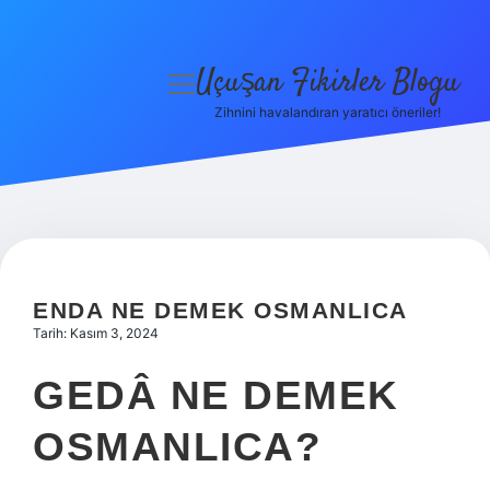
Uçuşan Fikirler Blogu
menüyü
aç
Zihnini havalandıran yaratıcı öneriler!
Anasayfa
Gizlilik Politikası
Yasal Uyarı
Hakkımızda
ENDA NE DEMEK OSMANLICA
Tarih: Kasım 3, 2024
GEDÂ NE DEMEK
OSMANLICA?