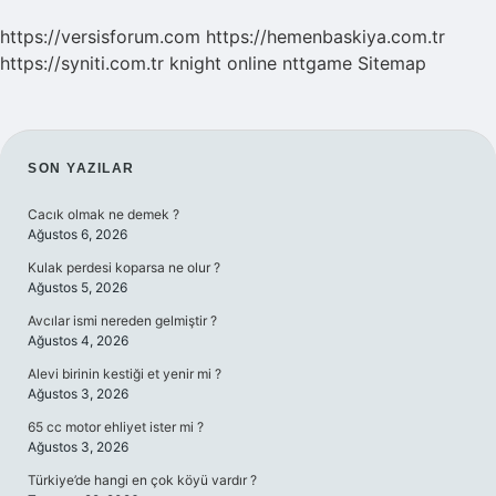
https://versisforum.com
https://hemenbaskiya.com.tr
https://syniti.com.tr
knight online
nttgame
Sitemap
SIDEBAR
SON YAZILAR
Cacık olmak ne demek ?
Ağustos 6, 2026
Kulak perdesi koparsa ne olur ?
Ağustos 5, 2026
Avcılar ismi nereden gelmiştir ?
Ağustos 4, 2026
Alevi birinin kestiği et yenir mi ?
Ağustos 3, 2026
65 cc motor ehliyet ister mi ?
Ağustos 3, 2026
Türkiye’de hangi en çok köyü vardır ?