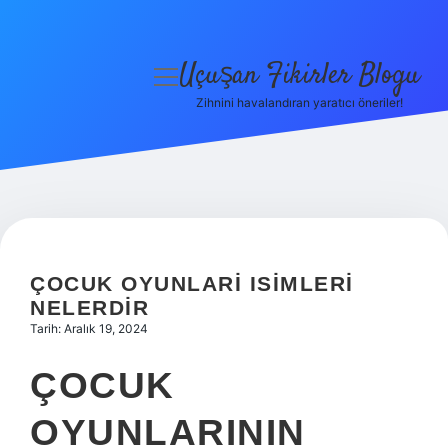
Uçuşan Fikirler Blogu
menüyü
aç
Zihnini havalandıran yaratıcı öneriler!
Anasayfa
Gizlilik Politikası
Yasal Uyarı
Hakkımızda
ÇOCUK OYUNLARI ISIMLERI
NELERDIR
Tarih: Aralık 19, 2024
ÇOCUK
OYUNLARININ