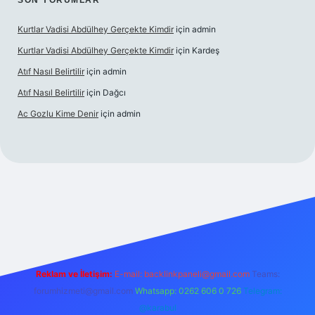
SON YORUMLAR
Kurtlar Vadisi Abdülhey Gerçekte Kimdir
için
admin
Kurtlar Vadisi Abdülhey Gerçekte Kimdir
için
Kardeş
Atıf Nasıl Belirtilir
için
admin
Atıf Nasıl Belirtilir
için
Dağcı
Ac Gozlu Kime Denir
için
admin
xper
Reklam ve İletişim:
E-mail:
backlinkpaneli@gmail.com
Teams:
forumhizmeti@gmail.com
Whatsapp: 0262 606 0 726
Telegram:
@karabul