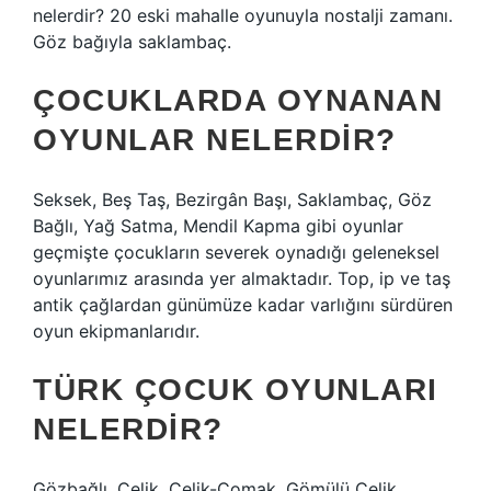
nelerdir? 20 eski mahalle oyunuyla nostalji zamanı.
Göz bağıyla saklambaç.
ÇOCUKLARDA OYNANAN
OYUNLAR NELERDIR?
Seksek, Beş Taş, Bezirgân Başı, Saklambaç, Göz
Bağlı, Yağ Satma, Mendil Kapma gibi oyunlar
geçmişte çocukların severek oynadığı geleneksel
oyunlarımız arasında yer almaktadır. Top, ip ve taş
antik çağlardan günümüze kadar varlığını sürdüren
oyun ekipmanlarıdır.
TÜRK ÇOCUK OYUNLARI
NELERDIR?
Gözbağlı, Çelik, Çelik-Çomak, Gömülü Çelik,