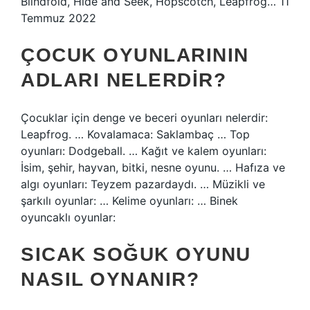
Blindfold, Hide and Seek, Hopscotch, Leapfrog… 11
Temmuz 2022
ÇOCUK OYUNLARININ
ADLARI NELERDIR?
Çocuklar için denge ve beceri oyunları nelerdir:
Leapfrog. … Kovalamaca: Saklambaç … Top
oyunları: Dodgeball. … Kağıt ve kalem oyunları:
İsim, şehir, hayvan, bitki, nesne oyunu. … Hafıza ve
algı oyunları: Teyzem pazardaydı. … Müzikli ve
şarkılı oyunlar: … Kelime oyunları: … Binek
oyuncaklı oyunlar:
SICAK SOĞUK OYUNU
NASIL OYNANIR?