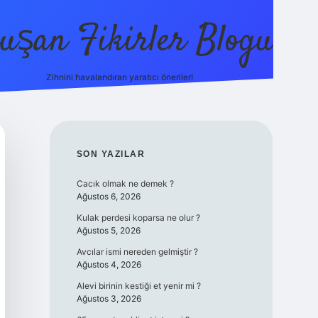
uşan Fikirler Blogu
Zihnini havalandıran yaratıcı öneriler!
betexper
SIDEBAR
SON YAZILAR
Cacık olmak ne demek ?
Ağustos 6, 2026
Kulak perdesi koparsa ne olur ?
Ağustos 5, 2026
Avcılar ismi nereden gelmiştir ?
Ağustos 4, 2026
Alevi birinin kestiği et yenir mi ?
Ağustos 3, 2026