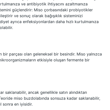
urtulmanıza ve antibiyotik ihtiyacını azaltmanıza
stemini güçlendirir: Miso çorbasındaki probiyotikler
ileştirir ve sonuç olarak bağışıklık sisteminizi
r diyet ayrıca enfeksiyonlardan daha hızlı kurtulmanıza
labilir.
?
n bir parçası olan geleneksel bir besindir. Miso yalnızca
mikroorganizmaların etkisiyle oluşan fermente bir
saklanabilir, ancak genellikle satın alındıktan
22Teoride miso buzdolabında sonsuza kadar saklanabilir,
l sonra en iyisidir.