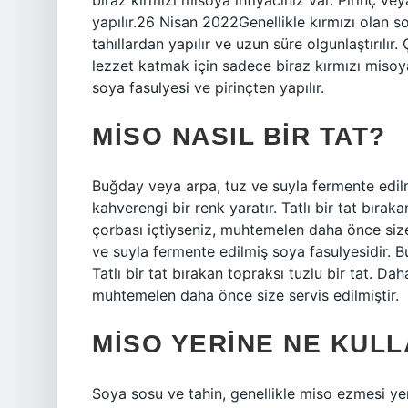
biraz kırmızı misoya ihtiyacınız var. Pirinç v
yapılır.26 Nisan 2022Genellikle kırmızı olan s
tahıllardan yapılır ve uzun süre olgunlaştırılı
lezzet katmak için sadece biraz kırmızı misoya
soya fasulyesi ve pirinçten yapılır.
MISO NASIL BIR TAT?
Buğday veya arpa, tuz ve suyla fermente edilm
kahverengi bir renk yaratır. Tatlı bir tat bıra
çorbası içtiyseniz, muhtemelen daha önce size
ve suyla fermente edilmiş soya fasulyesidir. B
Tatlı bir tat bırakan topraksı tuzlu bir tat. D
muhtemelen daha önce size servis edilmiştir.
MISO YERINE NE KULL
Soya sosu ve tahin, genellikle miso ezmesi yerin