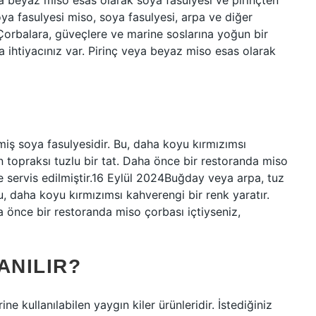
eya beyaz miso esas olarak soya fasulyesi ve pirinçten
oya fasulyesi miso, soya fasulyesi, arpa ve diğer
r. Çorbalara, güveçlere ve marine soslarına yoğun bir
 ihtiyacınız var. Pirinç veya beyaz miso esas olarak
iş soya fasulyesidir. Bu, daha koyu kırmızımsı
kan topraksı tuzlu bir tat. Daha önce bir restoranda miso
 servis edilmiştir.16 Eylül 2024Buğday veya arpa, tuz
u, daha koyu kırmızımsı kahverengi bir renk yaratır.
aha önce bir restoranda miso çorbası içtiyseniz,
ANILIR?
e kullanılabilen yaygın kiler ürünleridir. İstediğiniz