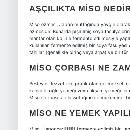
AŞÇILIKTA MISO NEDI
Miso ezmesi, Japon mutfağında yaygın olarak k
ezmesidir. Buharda pişirilmiş soya fasulyelerini
mantar olan koji ile fermente edilmesiyle yap
kullanılan fermente edilmiş bir soya fasulyesi 
tahıllar (genellikle pirinç veya arpa) ve bir tür
MISO ÇORBASI NE ZA
Besleyici, lezzetli ve pratik olan geleneksel 
kahvaltı, öğle yemeği veya akşam yemeği için
Miso Çorbası, aç hissettiğinizde mükemmel b
MISO NE YEMEK YAPIL
Miso (Japonca: 味噌) fermente edilmiş bir Ja