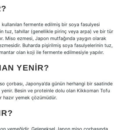
R?
ullanılan fermente edilmiş bir soya fasulyesi
n tuz, tahıllar (genellikle pirinç veya arpa) ve bir tür
ılır. Miso ezmesi, Japon mutfağında yaygın olarak
ezmesidir. Buharda pişirilmiş soya fasulyelerinin tuz,
 mantar olan koji ile fermente edilmesiyle yapılır.
MAN YENIR?
miso çorbası, Japonya’da günün herhangi bir saatinde
 yenir. Besin ve proteinle dolu olan Kikkoman Tofu
ir hazır yemek çözümüdür.
IR?
pon yemeğidir. Geleneksel Japon miso çorbasında