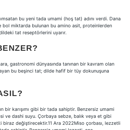
 anımsatan bu yeni tada umami (hoş tat) adını verdi. Dana
rde bol miktarda bulunan bu amino asit, proteinlerden
ldeki tat reseptörlerini uyarır.
 BENZER?
tatlara, gastronomi dünyasında tanınan bir kavram olan
yan bu beşinci tat; dilde hafif bir tüy dokunuşuna
ASIL?
ğın bir karışımı gibi bir tada sahiptir. Benzersiz umami
si ve dashi suyu. Çorbaya sebze, balık veya et gibi
ti biraz değiştirecektir.11 Ara 2022Miso çorbası, lezzetli